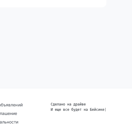
объявлений
Сделано на драйве
И еще все будет на Бейсике
|
глашение
альности