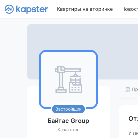
Квартиры на вторичке
Новос
Пр
Застройщик
От
Байтас Group
Казахстан
У за