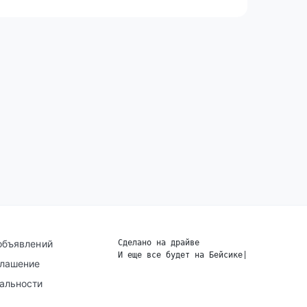
объявлений
Сделано на драйве
И еще все будет на Бейсике
|
глашение
альности