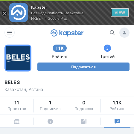
Kapster
VIEW
Вся недвижимость Казахстана
FREE - In Google Play
1.1K
3
Рейтинг
Третий
Подписаться
BELES
Казахстан, Астана
11
1
0
1.1K
Проектов
Подписчик
Подписок
Рейтинг