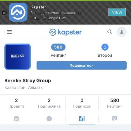
Kapster
VIEW
Вся недвижимость Казахстана
FREE - In Google Play
580
2
Рейтинг
Второй
Подписаться
Bereke Stroy Group
Казахстан, Алматы
2
2
0
580
Проекта
Подписчика
Подписок
Рейтинг