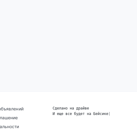
объявлений
Сделано на драйве
И еще все будет на Бейсике
|
глашение
альности