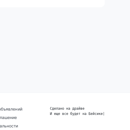
объявлений
Сделано на драйве
И еще все будет на Бейсике
|
глашение
альности