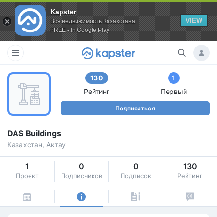
Kapster
VIEW
Вся недвижимость Казахстана
FREE - In Google Play
130
1
Рейтинг
Первый
Подписаться
DAS Buildings
Казахстан, Актау
1
0
0
130
Проект
Подписчиков
Подписок
Рейтинг