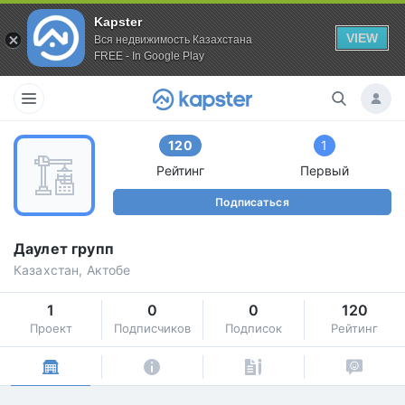
Kapster
VIEW
Вся недвижимость Казахстана
FREE - In Google Play
120
1
Рейтинг
Первый
Подписаться
Даулет групп
Казахстан, Актобе
1
0
0
120
Проект
Подписчиков
Подписок
Рейтинг