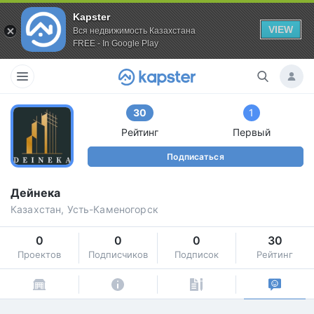
Kapster
VIEW
Вся недвижимость Казахстана
FREE - In Google Play
30
1
Рейтинг
Первый
Подписаться
Дейнека
Казахстан, Усть-Каменогорск
0
0
0
30
Проектов
Подписчиков
Подписок
Рейтинг