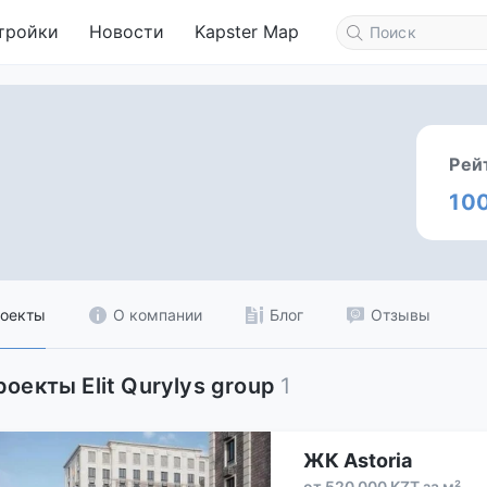
тройки
Новости
Kapster Map
Рей
10
оекты
О компании
Блог
Отзывы
роекты Elit Qurylys group
1
ЖК Astoria
от 520 000 KZT за м²