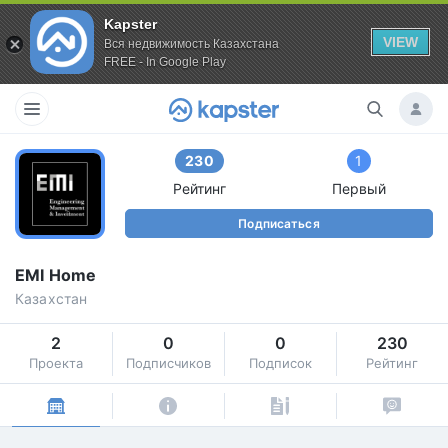
Kapster
VIEW
Вся недвижимость Казахстана
FREE - In Google Play
230
1
Рейтинг
Первый
Подписаться
EMI Home
Казахстан
2
0
0
230
Проекта
Подписчиков
Подписок
Рейтинг