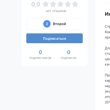
0,0
нет отзывов
И
2
Второй
Ст
Ко
пр
Подписаться
Дл
0
0
ст
подписчиков
подписок
це
ка
Пр
ки
не
эк
эт
20