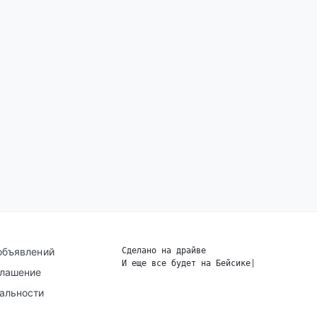
объявлений
Сделано на драйве
И еще все будет на Бейсике
|
глашение
альности