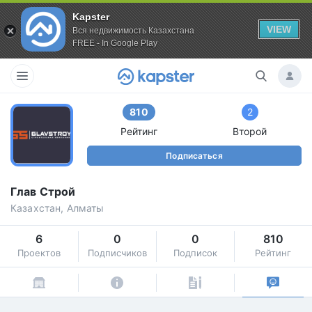
Kapster
VIEW
Вся недвижимость Казахстана
FREE - In Google Play
810
2
Рейтинг
Второй
Подписаться
Глав Строй
Казахстан, Алматы
6
0
0
810
Проектов
Подписчиков
Подписок
Рейтинг