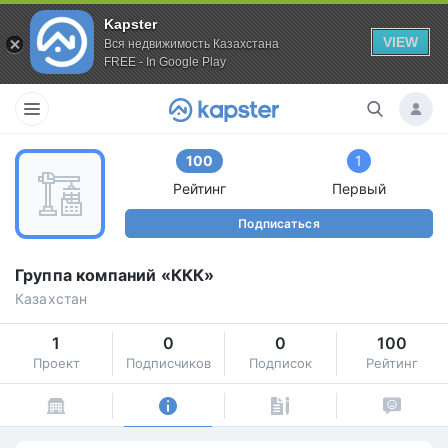
Kapster
VIEW
Вся недвижимость Казахстана
FREE - In Google Play
100
1
Рейтинг
Первый
Подписаться
Группа компаний «ККК»
Казахстан
1
0
0
100
Проект
Подписчиков
Подписок
Рейтинг