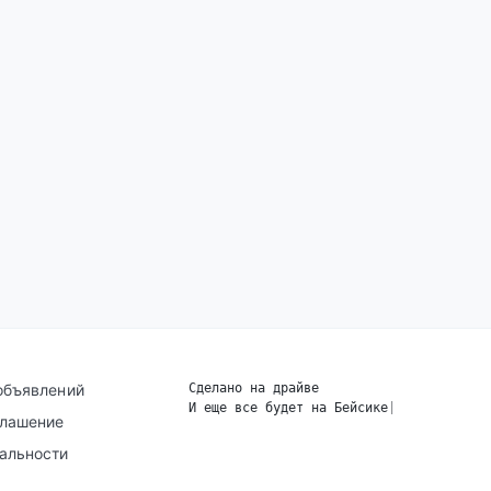
объявлений
Сделано на драйве
И еще все будет на Бейсике
|
глашение
альности