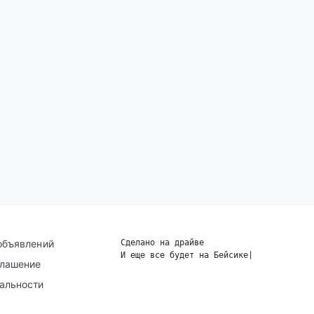
объявлений
Сделано на драйве
И еще все будет на Бейсике
|
глашение
альности