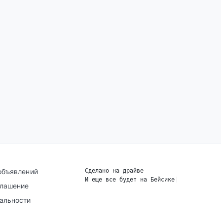
объявлений
Сделано на драйве
И еще все будет на Бейсике
|
глашение
альности