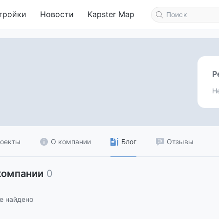
тройки
Новости
Kapster Map
Р
Н
оекты
О компании
Блог
Отзывы
компании
0
е найдено