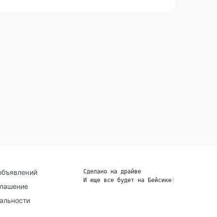
объявлений
Сделано на драйве
И еще все будет на Бейсике
|
глашение
альности