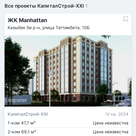
Все проекты КапиталСтрой-XXI
1
ЖК Manhattan
Казыбек би р-н, улица Таттимбета, 10Б
КапиталСтрой-XXI
IV кв. 2024
1-ком 47,7 м²
Цена неизвестна
2-ком 69,1 м²
Цена неизвестна