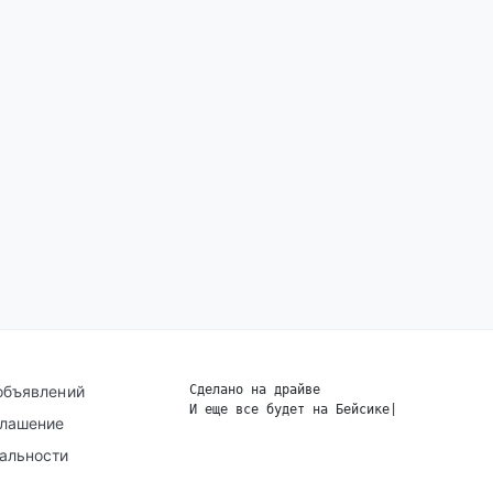
объявлений
Сделано на драйве
И еще все будет на Бейсике
|
глашение
альности