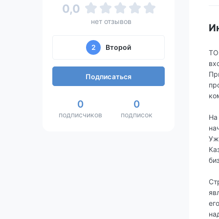
0,0
нет отзывов
И
2
Второй
ТО
вх
Пр
Подписаться
пр
ко
0
0
подписчиков
подписок
На
на
Уж
Ка
би
Ст
яв
ег
на