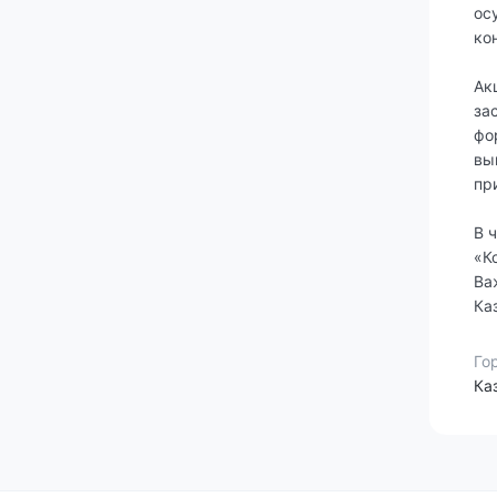
ос
ко
Ак
за
фо
вы
пр
В 
«К
Ва
Ка
Го
Ка