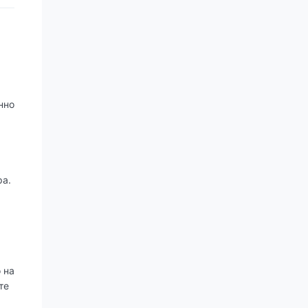
нно
ра.
 на
те