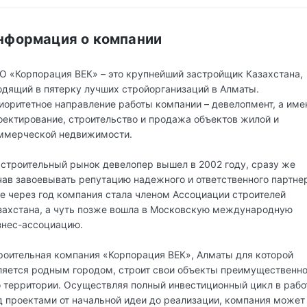
нформация о компании
О «Корпорация ВЕК» – это крупнейший застройщик Казахстана,
одящий в пятерку лучших стройорганизаций в Алматы.
иоритетное направление работы компании – девелопмент, а име
оектирование, строительство и продажа объектов жилой и
ммерческой недвижимости.
 строительный рынок девелопер вышел в 2002 году, сразу же
чав завоевывать репутацию надежного и ответственного партне
е через год компания стала членом Ассоциации строителей
захстана, а чуть позже вошла в Московскую международную
знес-ассоциацию.
роительная компания «Корпорация ВЕК», Алматы для которой
ляется родным городом, строит свои объекты преимущественно
о территории. Осуществляя полный инвестиционный цикл в рабо
д проектами от начальной идеи до реализации, компания может