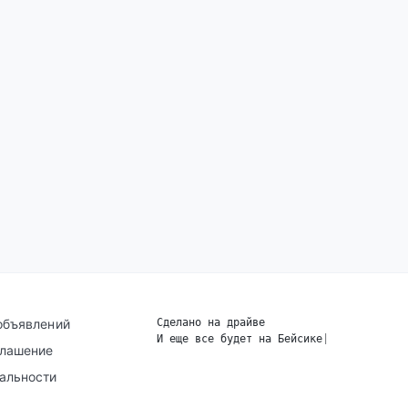
объявлений
Сделано на драйве
И еще все будет на Бейсике
|
глашение
альности