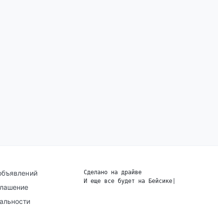
объявлений
Сделано на драйве
И еще все будет на Бейсике
|
глашение
альности