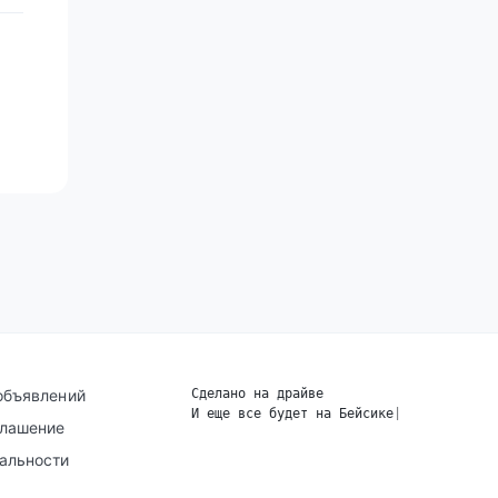
объявлений
Сделано на драйве
И еще все будет на Бейсике
|
глашение
альности