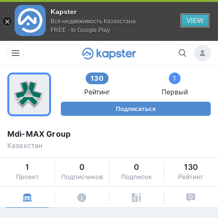
Kapster
VIEW
Вся недвижимость Казахстана
FREE - In Google Play
130
1
Рейтинг
Первый
Подписаться
Mdi-MAX Group
Казахстан
1
0
0
130
Проект
Подписчиков
Подписок
Рейтинг