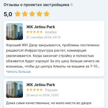
Отзывы о проектах застройщика
6
5,0
ЖК Jetisu Park
Алибек
27 сентября 2024, 04:12
Хороший ЖК! Двор закрывается, проблемы постепенно
решаются! Инфраструктура растет, коммерция
увеличивается. Когда закончат стройку и полностью
обживется будет хорошо! За эту цену больше ничего не
возьмешь, чтобы до центра Алматы на машине за 7-10
мин можно было доехать. А проблемы они везде в
Читать больше
новостройках одни и те же, если только не всем
известные застройщики)
ЖК Jetisu Park
Раушан
22 августа 2024, 12:53
Дома сами качественные, но мало места во дворе