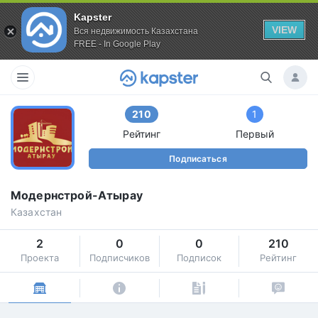
Kapster
VIEW
Вся недвижимость Казахстана
FREE - In Google Play
210
1
Рейтинг
Первый
Подписаться
Модернстрой-Атырау
Казахстан
2
0
0
210
Проекта
Подписчиков
Подписок
Рейтинг