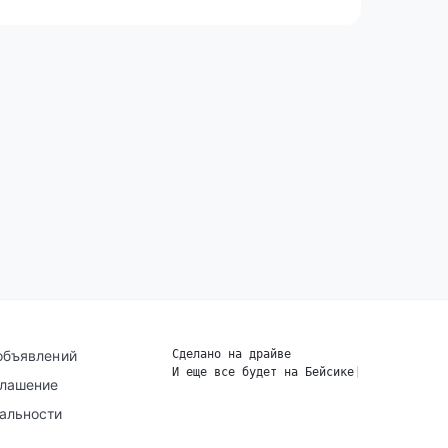
объявлений
Сделано на драйве
И еще все будет на Бейсике
|
глашение
альности