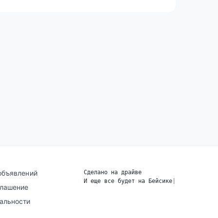
объявлений
Сделано на драйве
И еще все будет на Бейсике
|
глашение
альности