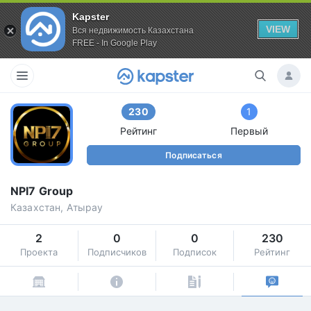
Kapster
VIEW
Вся недвижимость Казахстана
FREE - In Google Play
230
1
Рейтинг
Первый
Подписаться
NPI7 Group
Казахстан, Атырау
2
0
0
230
Проекта
Подписчиков
Подписок
Рейтинг