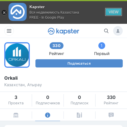
Kapster
VIEW
Вся недвижимость Казахстана
FREE - In Google Play
330
1
Рейтинг
Первый
Подписаться
Orkali
Казахстан, Атырау
3
0
0
330
Проекта
Подписчиков
Подписок
Рейтинг