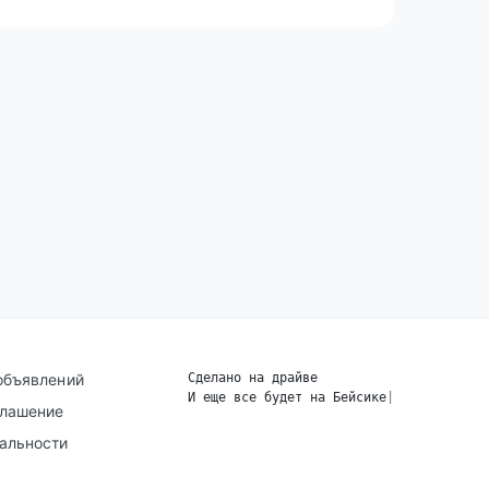
объявлений
Сделано на драйве
И еще все будет на Бейсике
|
глашение
альности