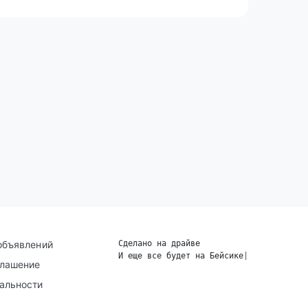
объявлений
Сделано на драйве
И еще все будет на Бейсике
|
глашение
альности