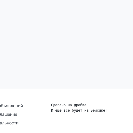
объявлений
Сделано на драйве
И еще все будет на Бейсике
|
глашение
альности