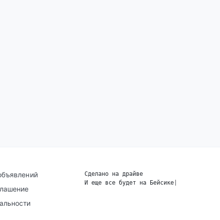
объявлений
Сделано на драйве
И еще все будет на Бейсике
|
глашение
альности