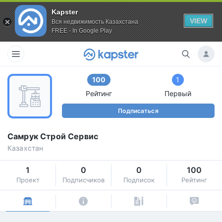
Kapster
VIEW
Вся недвижимость Казахстана
FREE - In Google Play
100
1
Рейтинг
Первый
Подписаться
Самрук Строй Сервис
Казахстан
1
0
0
100
Проект
Подписчиков
Подписок
Рейтинг