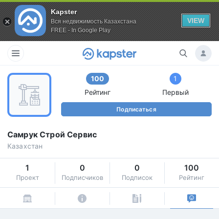
Kapster
VIEW
Вся недвижимость Казахстана
FREE - In Google Play
100
1
Рейтинг
Первый
Подписаться
Самрук Строй Сервис
Казахстан
1
0
0
100
Проект
Подписчиков
Подписок
Рейтинг