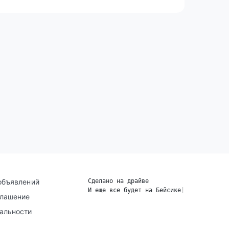
объявлений
Сделано на драйве
И еще все будет на Бейсике
|
глашение
альности