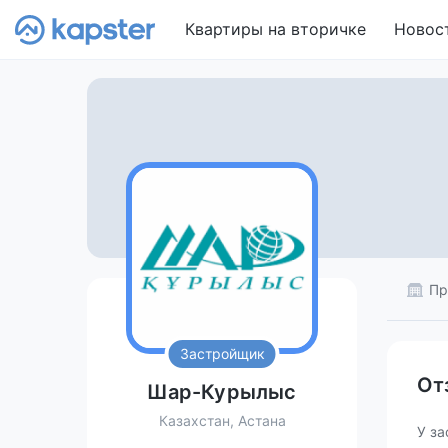
Квартиры на вторичке
Новос
Пр
Застройщик
От
Шар-Курылыс
Казахстан, Астана
У за