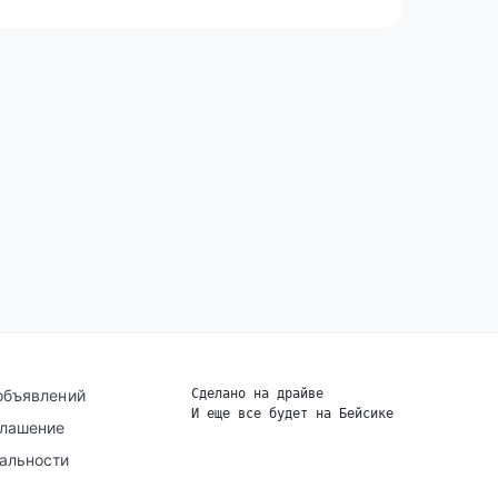
объявлений
Сделано на драйве
И еще все будет на Бейсике
|
глашение
альности