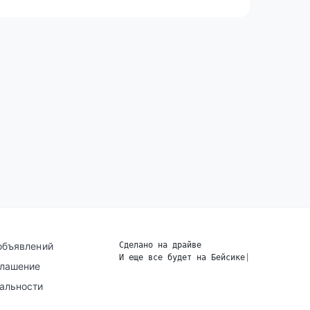
объявлений
Сделано на драйве
И еще все будет на Бейсике
|
глашение
альности