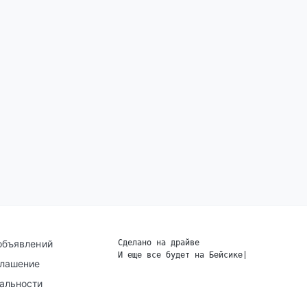
объявлений
Сделано на драйве
И еще все будет на Бейсике
|
глашение
альности