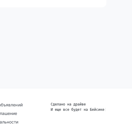
объявлений
Сделано на драйве
И еще все будет на Бейсике
|
глашение
альности