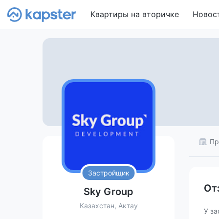
Квартиры на вторичке
Новос
Пр
Застройщик
От
Sky Group
Казахстан, Актау
У за