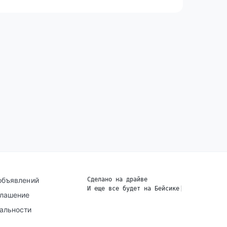
объявлений
Сделано на драйве
И еще все будет на Бейсике
|
глашение
альности