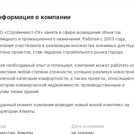
нформация о компании
О «Стройинвест-СК» занята в сфере возведения объектов
лищного и промышленного назначения. Работая с 2003 года,
мпания участвовала в реализации множества значимых для Нур
лтана проектов, став лидером строительного рынка города.
ея необходимый опыт и потенциал, компания может работать н
оектами любой степени сложности, успешно реализуя новостро
зличной категории комфортности, а также проекты, относящиеся
тегории коммерческой недвижимости, производственным и
угим типам зданий.
 данный момент компания возводит новый жилой комплекс на
рритории Алматы.
род
Дата основания
захстан, Алматы
не указано