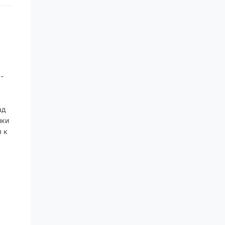
-
ад
йки
 к