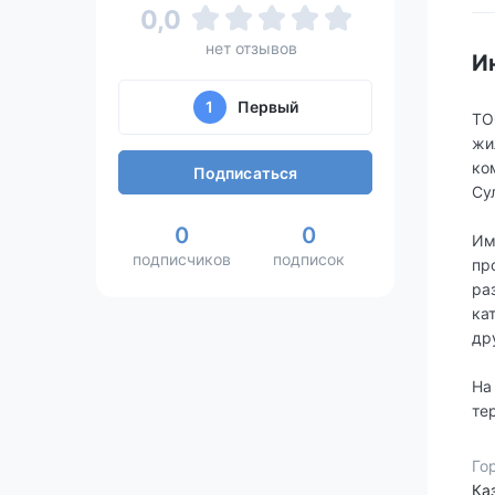
0,0
нет отзывов
И
1
Первый
ТО
жи
ко
Подписаться
Су
0
0
Им
подписчиков
подписок
пр
ра
ка
др
На
те
Го
Ка