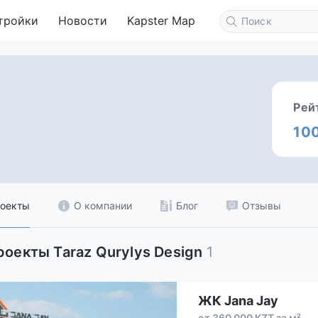
тройки
Новости
Kapster Map
Рей
10
оекты
О компании
Блог
Отзывы
роекты Taraz Qurylys Design
1
ЖК Jana Jay
от 360 000 KZT за м²