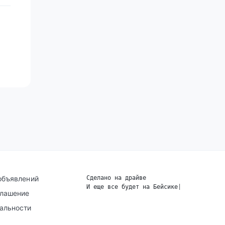
объявлений
Сделано на драйве
И еще все будет на Бейсике
|
глашение
альности