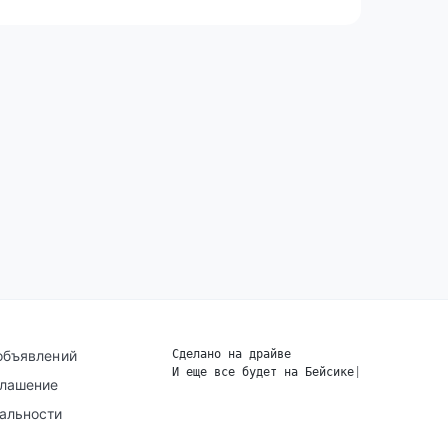
объявлений
Сделано на драйве
И еще все будет на Бейсике
|
глашение
альности