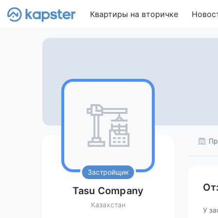
Квартиры на вторичке
Новос
Пр
Застройщик
От
Tasu Company
Казахстан
У за