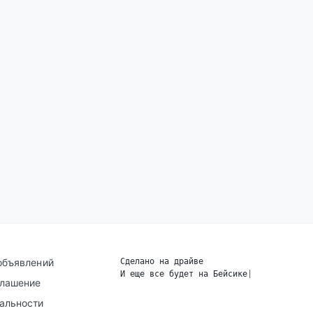
объявлений
Сделано на драйве
И еще все будет на Бейсике
|
глашение
альности