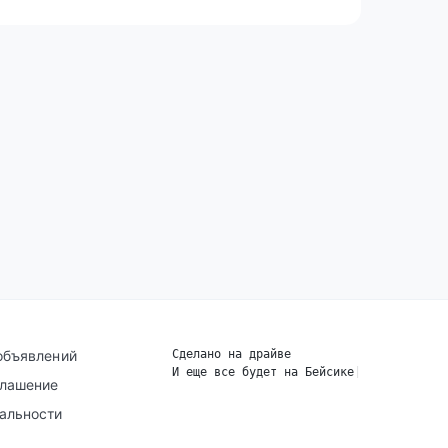
объявлений
Сделано на драйве
И еще все будет на Бейсике
|
глашение
альности